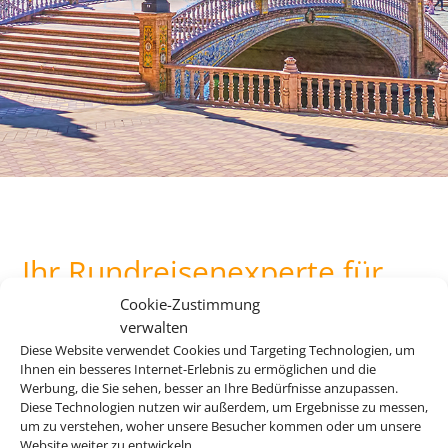
Ihr Rundreisenexperte für
den perfekten Urlaub.
Cookie-Zustimmung
verwalten
Diese Website verwendet Cookies und Targeting Technologien, um
Ihnen ein besseres Internet-Erlebnis zu ermöglichen und die
Andalusien, Kuba, Kanada, die USA oder doch lieber Asien?
Werbung, die Sie sehen, besser an Ihre Bedürfnisse anzupassen.
Es gibt so viel zu entdecken auf der Welt und mit unseren
Diese Technologien nutzen wir außerdem, um Ergebnisse zu messen,
Rundreiseangebote erleben Sie Ihre Traumdestinationen in
um zu verstehen, woher unsere Besucher kommen oder um unsere
Website weiter zu entwickeln.
ihrer vollen Vielfalt.