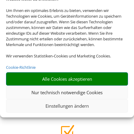
Um Ihnen ein optimales Erlebnis zu bieten, verwenden wir
Z
Technologien wie Cookies, um Geräteinformationen zu speichern
und/oder darauf zuzugreifen. Wenn Sie diesen Technologien
zustimmmen, können wir Daten wie das Surfverhalten oder
eindeutige IDs auf dieser Website verarbeiten. Wenn Sie ihre
Riesige Auswahl
Zustimmung nicht erteilen oder zurückziehen, können bestimmte
Merkmale und Funktionen beeinträchtigt werden.
Wählen Sie aus einer Vielzahl an Rundreiseangeboten
weltweit
Wir verwenden Statistiken-Cookies und Marketing Cookies.
Cookie-Richtlinie
Z
Alle Cookies akzeptieren
Nur technisch notwendige Cookies
Genau mein Ding
Von Abenteuerreisen über Familienreisen bis hin zu
Einstellungen ändern
Luxusrundreisen – wir haben das perfekte Angebot für Sie
Z