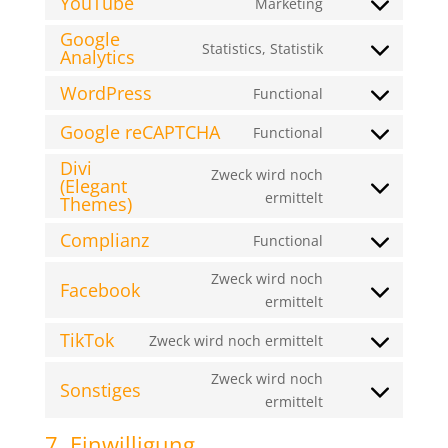
YouTube
Marketing
google-
Consent
service
fonts
Google
to
google-
Statistics, Statistik
Analytics
Consent
service
maps
to
youtube
WordPress
Functional
Consent
service
to
google-
Google reCAPTCHA
Functional
Consent
service
analytics
Divi
to
wordpress
Zweck wird noch
(Elegant
service
Consent
ermittelt
Themes)
google-
to
recaptcha
Complianz
Functional
service
Consent
divi-
to
Zweck wird noch
Facebook
(elegant-
service
Consent
ermittelt
themes)
complianz
to
TikTok
Zweck wird noch ermittelt
service
Consent
facebook
to
Zweck wird noch
Sonstiges
service
Consent
ermittelt
tiktok
to
7. Einwilligung
service