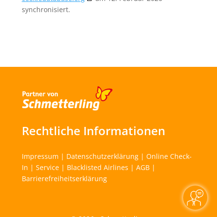
synchronisiert.
Rechtliche Informationen
Impressum
|
Datenschutzerklärung
|
Online Check-
In
|
Service
|
Blacklisted Airlines
|
AGB
|
Barrierefreiheitserklärung