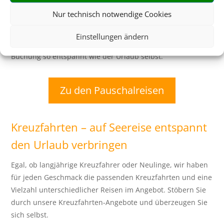
verschiedene Einzelbausteine suchen und buchen zu
Nur technisch notwendige Cookies
müssen, können Sie Ihren Urlaub ganz entspannt im
Paket buchen. Auch Zusatzleistungen, wie der Transfer
Einstellungen ändern
vom Flughafen sind häufig enthalten. Damit wird die
Buchung so entspannt wie der Urlaub selbst.
Zu den Pauschalreisen
Kreuzfahrten – auf Seereise entspannt
den Urlaub verbringen
Egal, ob langjährige Kreuzfahrer oder Neulinge, wir haben
für jeden Geschmack die passenden Kreuzfahrten und eine
Vielzahl unterschiedlicher Reisen im Angebot. Stöbern Sie
durch unsere Kreuzfahrten-Angebote und überzeugen Sie
sich selbst.