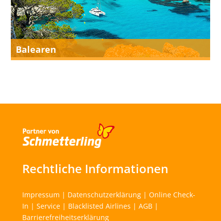
Balearen
Rechtliche Informationen
Impressum
|
Datenschutzerklärung
|
Online Check-
In
|
Service
|
Blacklisted Airlines
|
AGB
|
Barrierefreiheitserklärung