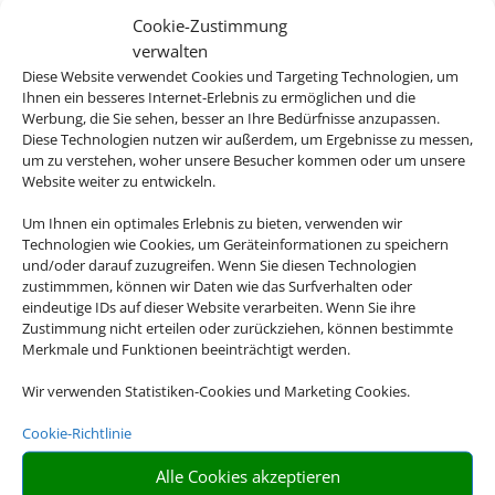
Cookie-Zustimmung
verwalten
Diese Website verwendet Cookies und Targeting Technologien, um
Ihnen ein besseres Internet-Erlebnis zu ermöglichen und die
Werbung, die Sie sehen, besser an Ihre Bedürfnisse anzupassen.
Diese Technologien nutzen wir außerdem, um Ergebnisse zu messen,
um zu verstehen, woher unsere Besucher kommen oder um unsere
Website weiter zu entwickeln.
Um Ihnen ein optimales Erlebnis zu bieten, verwenden wir
Technologien wie Cookies, um Geräteinformationen zu speichern
und/oder darauf zuzugreifen. Wenn Sie diesen Technologien
Bayern
zustimmmen, können wir Daten wie das Surfverhalten oder
eindeutige IDs auf dieser Website verarbeiten. Wenn Sie ihre
Zustimmung nicht erteilen oder zurückziehen, können bestimmte
Merkmale und Funktionen beeinträchtigt werden.
Eine Buchung – alles drin. Buchen Sie
Wir verwenden Statistiken-Cookies und Marketing Cookies.
jetzt eine Pauschalreise.
Cookie-Richtlinie
Flugtickets und Hotelzimmer sind bei unseren
Alle Cookies akzeptieren
Pauschalreise-Angeboten bereits inbegriffen. Statt also