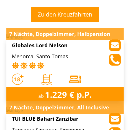
Zu den Kreuzfahrten
7 Nächte, Doppelzimmer, Halbpension
Globales Lord Nelson
Menorca, Santo Tomas
1.229 € p.P.
ab
7 Nächte, Doppelzimmer, All Inclusive
TUI BLUE Bahari Zanzibar
Tansania Sansibar, Kiwengwa