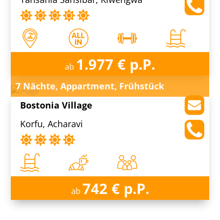
1.977 € p.P.
ab
7 Nächte, Appartment, Frühstück
Bostonia Village
Korfu, Acharavi
742 € p.P.
ab