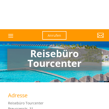

Anrufen
Reisebüro
Tourcenter
Adresse
Reisebüro Tourcenter
Preussenstr. 31