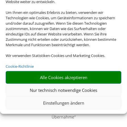
Website weiter zu entwickeln.
USA oder Neuseeland – wir haben für jedes Reiseziel das
passende Mietwagen-Angebot für Sie.
Um Ihnen ein optimales Erlebnis zu bieten, verwenden wir
Technologien wie Cookies, um Geräteinformationen zu speichern
und/oder darauf zuzugreifen. Wenn Sie diesen Technologien
Z
zustimmmen, können wir Daten wie das Surfverhalten oder
eindeutige IDs auf dieser Website verarbeiten. Wenn Sie ihre
Zustimmung nicht erteilen oder zurückziehen, können bestimmte
Merkmale und Funktionen beeinträchtigt werden.
Alles Inklusive
Wir verwenden Statistiken-Cookies und Marketing Cookies.
Inkl. Vollkaskoschutz, Erstattung der Selbstbeteiligung, freie
Kilometer uvm
Cookie-Richtlinie
Alle Cookies akzeptieren
Z
Nur technisch notwendige Cookies
Faire Tankregelung
Einstellungen ändern
Immer inkludiert: Tankregelung „Rückgabe wie
Übernahme“