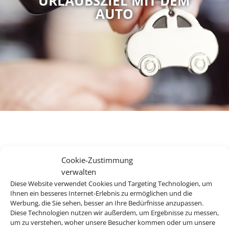
URLAUBSZIEL MIT DEM
AUTO
Ihr Mietwagenexperte für
Cookie-Zustimmung
den perfekten Urlaub.
verwalten
Diese Website verwendet Cookies und Targeting Technologien, um
Ihnen ein besseres Internet-Erlebnis zu ermöglichen und die
Werbung, die Sie sehen, besser an Ihre Bedürfnisse anzupassen.
Diese Technologien nutzen wir außerdem, um Ergebnisse zu messen,
Bei uns finden Sie Mietwagen für über 120 Länder und an
um zu verstehen, woher unsere Besucher kommen oder um unsere
mehr als 8.000 Stationen weltweit. Egal ob Spanien, Italien,