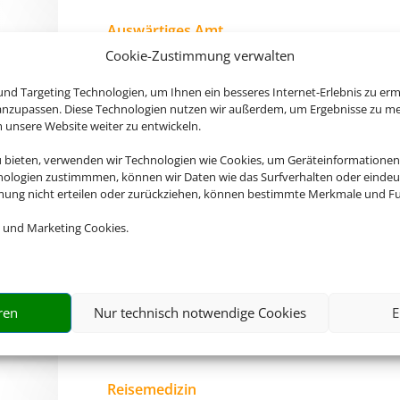
Auswärtiges Amt
Cookie-Zustimmung verwalten
Hier gibt´s Infos zu Ländern, Visa, Europa und 
nd Targeting Technologien, um Ihnen ein besseres Internet-Erlebnis zu erm
ZUR WEBSITE
 anzupassen. Diese Technologien nutzen wir außerdem, um Ergebnisse zu m
nsere Website weiter zu entwickeln.
u bieten, verwenden wir Technologien wie Cookies, um Geräteinformationen
nologien zustimmmen, können wir Daten wie das Surfverhalten oder eindeut
mmung nicht erteilen oder zurückziehen, können bestimmte Merkmale und Fu
Deutsche Visa und Konsular Gesellschaft
 und Marketing Cookies.
Hier erhalten Sie Visa- und Einreiseinformatione
ZUR WEBSITE
ren
Nur technisch notwendige Cookies
E
Reisemedizin